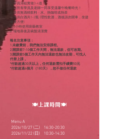
3. 學員分組實做3-4道
4. 與所有學員及老師一同享受溫馨午晚餐時光！
5. 提供無酒精飲料 - 水、熱咖啡或熱茶
6. 提供白酒共1-2瓶 (理性飲酒，酒後請勿開車，坐捷
運最方便)
7. 4小時使用廚藝教室
8. 場地善後及碗盤清潔費
報名注意事項：
1.未繳費前，我們無法安排課程。
2.開課前7-10個工作天間，無法退款，但可改期。
3.開課前5個工作天內無法退款也無法改期，可找人
代替上課 。​
*付款超過30天以上，任何退款需扣手續費50元
*付款超過6個月（180天），恕不做任何退款
🍽上課時間🍽
Menu A
2026/10/27 (二) 16:30-20:30
2026/11/22 (日) 10:30-14:30