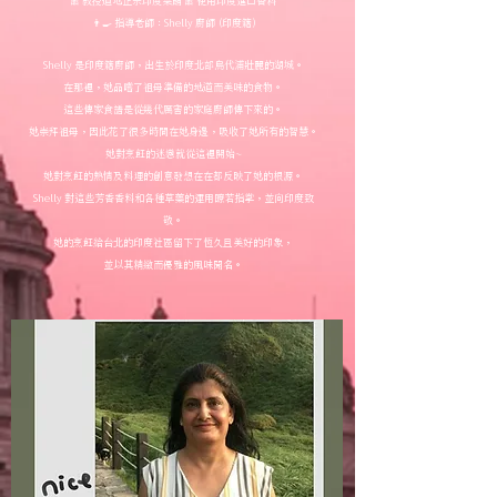
👨‍🍳 指導老師：Shelly 廚師 (印度籍)
Shelly 是印度籍廚師，出生於印度北部烏代浦壯麗的湖城。
在那裡，她品嚐了祖母準備的地道而美味的食物。
這些傳家食譜是從幾代厲害的家庭廚師傳下來的。
她崇拜祖母，因此花了很多時間在她身邊，吸收了她所有的智慧。
她對烹飪的迷戀就從這裡開始~
她對烹飪的熱情及料理的創意發想在在都反映了她的根源。
Shelly 對這些芳香香料和各種草藥的運用瞭若指掌，並向印度致
敬。
她的烹飪給台北的印度社區留下了恆久且美好的印象，
並以其精緻而優雅的風味聞名。