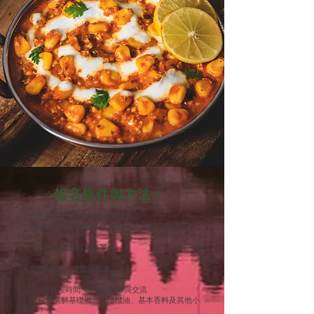
⭐報名條件與方法⭐
1.按照表單上的4個步驟完成報名
2.完成繳費，繳費方式 線上刷卡 或 匯款（請洽小
編）
（＊刷卡連結在報名表單內）
🔹你/妳繳的上課費用包含：
1. 3小時料理時間 + 1小時吃飯與交流
2. 課程中講解基礎概念、橄欖油、基本香料及其他小
撇步！