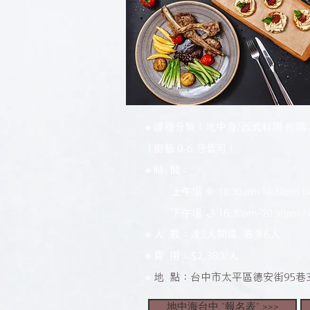
🔹課程分類：地中海/西式料理 初階
（廚藝 0-6 分皆可）
🔹時 間：
🌞
上午場
10:30am-14:30pm 
🌙 16
下午場
:30pm-20:30pm 
🔹人 數
：
達3人開課 最多6人
🔹費 用
：
$2,380/人
🔹
地 點：台中市太平區德安街95巷
地中海台中 "報名表" >>>