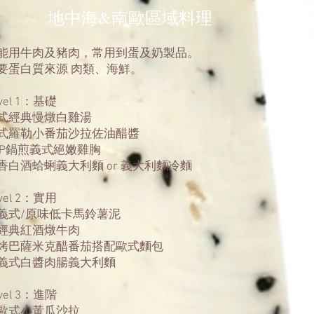
地中海&南歐區域料理
能用牛肉及豬肉，常用到蛋及奶製品。
要蛋白質來源 肉類、海鮮。
vel 1：基礎
式經典慢燉白雞湯
式羅勒小番茄沙拉佐油醋醬
OP鍋煎義式絕嫩雞胸
香白酒蛤蜊義大利麵 or 義大利麵冷麵
vel 2：實用
義式/原味低卡馬鈴薯泥
經典紅酒燉牛肉
烤巴薩米克醋番茄搭配歐式麵包
義式白醬肉腸義大利麵
vel 3：進階
歐式小黃瓜沙拉