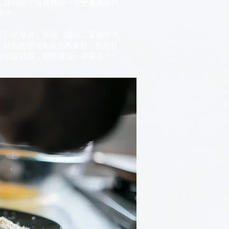
，課程當中還會教你一些變通及替代
菜色～
不只抗發炎、長壽、護心，還能防失
點，結合能增強免疫力的食材，低脂且
佳抗疫武器，順便甩油一舉兩得！