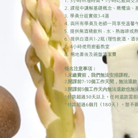
2. 課程中講解基礎概念、橄欖油
3. 學員分組實做3-4道
4. 與所有學員及老師一同享受溫馨
5. 提供無酒精飲料 - 水、熱咖啡或
6. 提供白酒共1-2瓶 (理性飲酒，
7. 4小時使用廚藝教室
8. 場地善後及碗盤清潔費
報名注意事項：
1.未繳費前，我們無法安排課程。
2.開課前7-10個工作天間，無法退
3.開課前5個工作天內無法退款也無
*付款超過30天以上，任何退款需扣
*付款超過6個月（180天），恕不