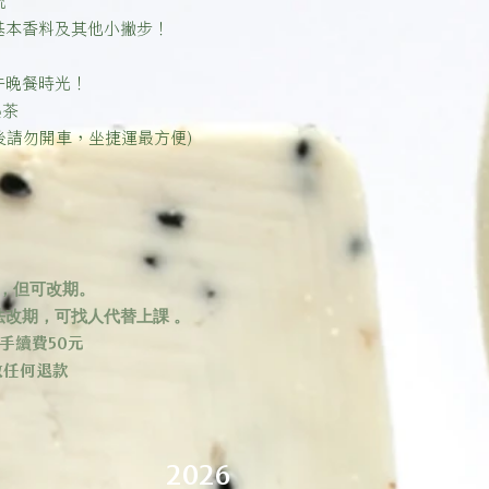
、基本香料及其他小撇步！
午晚餐時光！
熱茶
酒後請勿開車，坐捷運最方便)
款，但可改期。
法改期，可找人代替上課 。
手續費50元
做任何退款
2026