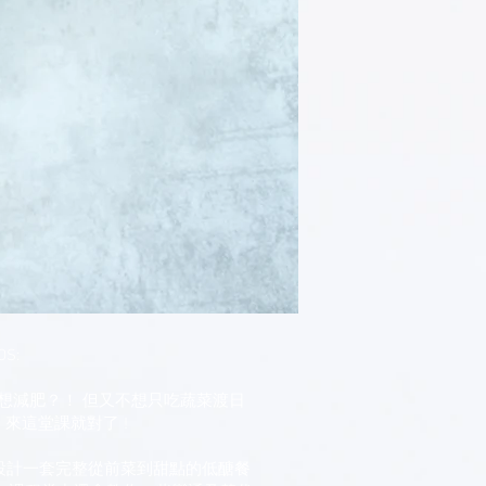
S:
好想減肥？！ 但又不想只吃蔬菜渡日
 來這堂課就對了 !
別設計一套完整從前菜到甜點的低醣餐