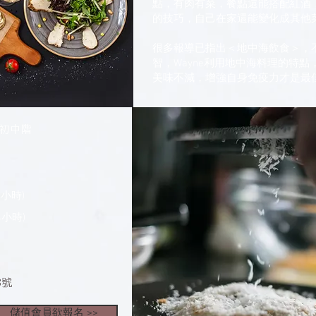
點，有肉有菜，餐點還能搭配紅酒
的技巧，自己在家還能變化成其他
很多報導已指出＜地中海飲食＞，
智，Wayne利用地中海料理的特
美味不減，增強自身免疫力才是最
-初中階
(4小時)
(4小時)
3號
儲值會員欲報名 >>