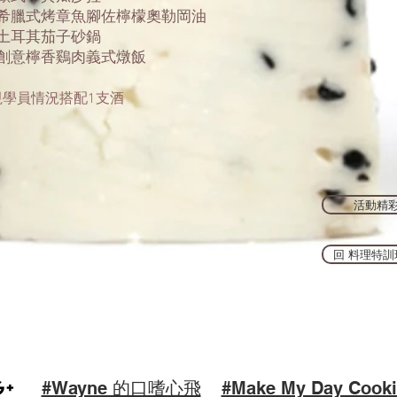
希臘式烤章魚腳佐檸檬奧勒岡油
土耳其茄子砂鍋
創意檸香鷄肉義式燉飯
視學員情況搭配1支酒
活動精彩
回 料理特訓
#Wayne 的口嗜心飛
#Make My Day Cooki