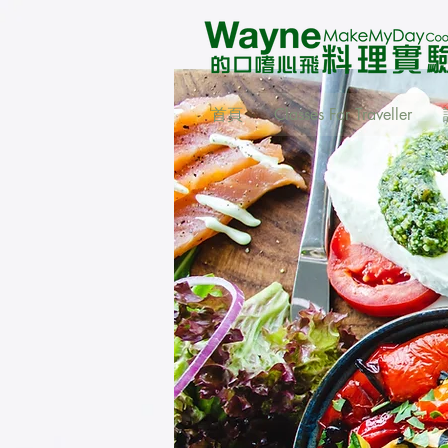
首頁
Classes For Traveller