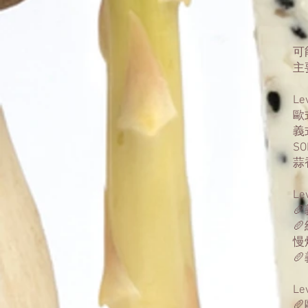
可
主
Le
歐
義
S
蒜
Le


慢

Le
