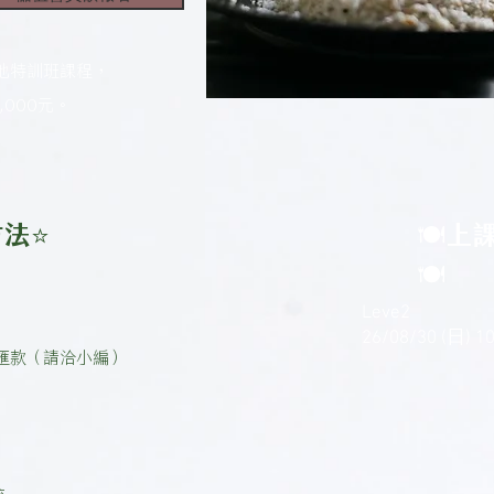
其他特訓班課程，
000元。
方法⭐
🍽上
🍽
Leve2
26/08/30 (日) 1
 匯款（請洽小編）
流