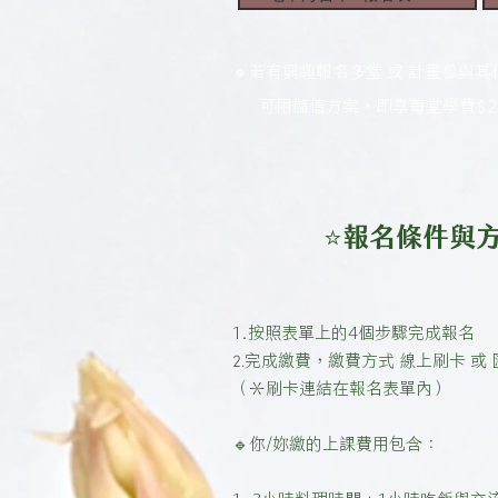
🔹
若有興趣報名多堂 或 計畫參與
可用儲值方案，即享每堂學費$2,
⭐報名條件與
1.按照表單上的4個步驟完成報名
完成繳費，繳費方式 線上刷卡 或
2.
（＊刷卡連結在報名表單內）
🔹你/妳繳的上課費用包含：
1. 3小時料理時間 + 1小時吃飯與交