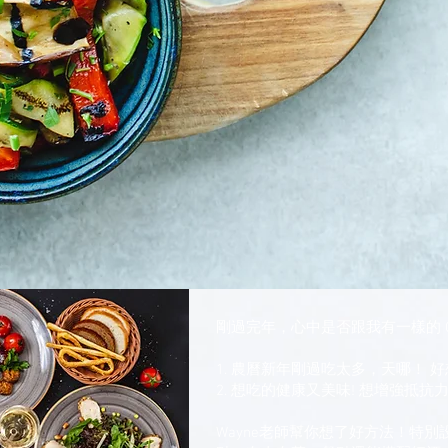
剛過完年，心中是否跟我有一樣的 O
1. 農曆新年剛過吃太多，天哪！ 
2. 想吃的健康又美味! 想增強抵抗力
Wayne老師幫你想了好方法！特